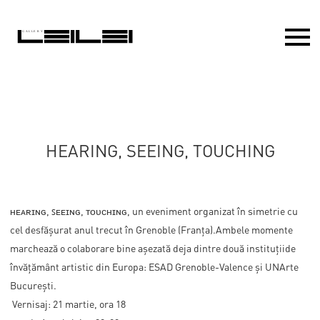
HEARING, SEEING, TOUCHING
ʜᴇᴀʀɪɴɢ, ꜱᴇᴇɪɴɢ, ᴛᴏᴜᴄʜɪɴɢ, un eveniment organizat în simetrie cu
cel desfășurat anul trecut în Grenoble (Franța).Ambele momente
marchează o colaborare bine așezată deja dintre două instituțiide
învățământ artistic din Europa: ESAD Grenoble-Valence și UNArte
București.
Vernisaj: 21 martie, ora 18