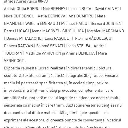
strada Aurel vlaicu 88-90
Artiști:Otilia BOERU | Noé BRENEY | Lorena BUTA | David CALVET |
Nora CUPCENCU | Katia DERNOVA | Ana DUMITRU | Matei
EMANUEL | William EMERAUD | Michael HAILU | Bernard JOISTEN |
Petru LUCACI | Ioana MACOVEI - CIUCIULICĂ | Mathieu MARCHAND
| Denisa MIHALACHE | Lena PASQUET | Florina RĂDULESCU |
Rebeca RADVAN | Salomé SENATI | Ioana STELEA | Andrei
TUDORAN | Mathilde VARICHON și Amine BENEJJA | Mara
VERHOOGT .
Expoziția reunește lucrări realizate în diverse tehnici: pictură,
sculptură, textile, ceramică, sticlă, fotografie 3D și video. Fiecare
mediu își păstrează specificitatea și, în același timp, privite
împreună, intră într-un dialog provocator, complementar, care
amplifică și nuanțează mesajul legat de relaționarea noastră multi-
senzorială cu mediul în care trăim. Juxtapunerea lor evidențiază nu
doar contrastul dintre materialități și limbajele specifice de
exprimare ale acestora, ci creează puncte de convergență în cadrul
cărora constrângerile și limitările inerente fiecărei forme de